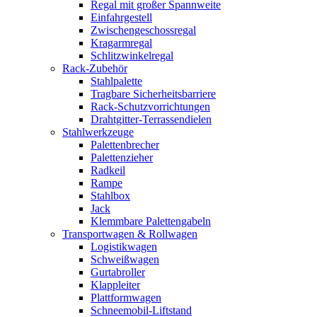
Regal mit großer Spannweite
Einfahrgestell
Zwischengeschossregal
Kragarmregal
Schlitzwinkelregal
Rack-Zubehör
Stahlpalette
Tragbare Sicherheitsbarriere
Rack-Schutzvorrichtungen
Drahtgitter-Terrassendielen
Stahlwerkzeuge
Palettenbrecher
Palettenzieher
Radkeil
Rampe
Stahlbox
Jack
Klemmbare Palettengabeln
Transportwagen & Rollwagen
Logistikwagen
Schweißwagen
Gurtabroller
Klappleiter
Plattformwagen
Schneemobil-Liftstand