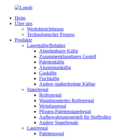
Heim
Über uns
Werksbesichtigung
Technologischer Prozess
Produkte
Lagerkäfig/Behälter
Abnehmbarer Käfig
Zusammenklappbares Gestell
Palettenkäfig
Aluminiumkäfig
Gaskäfig
Fischkäfig
Andere maßgefertigte Käfige
Stapelregal
Reifenregal
Wandmontiertes Reifenregal
Weinfassregal
Pfosten-Palettenstapelregal
Aufbewahrungsgestell für Stoffrollen
Andere Stapelregale
Lagerregal
Palettenregal