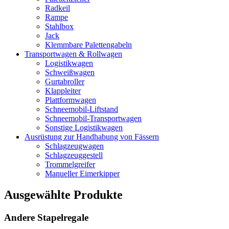
Radkeil
Rampe
Stahlbox
Jack
Klemmbare Palettengabeln
Transportwagen & Rollwagen
Logistikwagen
Schweißwagen
Gurtabroller
Klappleiter
Plattformwagen
Schneemobil-Liftstand
Schneemobil-Transportwagen
Sonstige Logistikwagen
Ausrüstung zur Handhabung von Fässern
Schlagzeugwagen
Schlagzeuggestell
Trommelgreifer
Manueller Eimerkipper
Ausgewählte Produkte
Andere Stapelregale