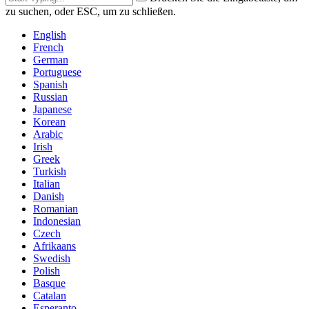
zu suchen, oder ESC, um zu schließen.
English
French
German
Portuguese
Spanish
Russian
Japanese
Korean
Arabic
Irish
Greek
Turkish
Italian
Danish
Romanian
Indonesian
Czech
Afrikaans
Swedish
Polish
Basque
Catalan
Esperanto