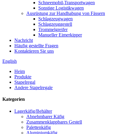
Schneemobil-Transportwagen
Sonstige Logistikwagen
Ausrüstung zur Handhabung von Fässern
Schlagzeugwagen
Schlagzeuggestell
Trommelgreifer
Manueller Eimerkipper
Nachricht
Häufig gestellte Fragen
Kontaktieren Sie uns
English
Heim
Produkte
Stapelregal
Andere Stapelregale
Kategorien
Lagerkäfig/Behälter
Abnehmbarer Käfig
Zusammenklappbares Gestell
Palettenkäfig
Aluminiumkäfig