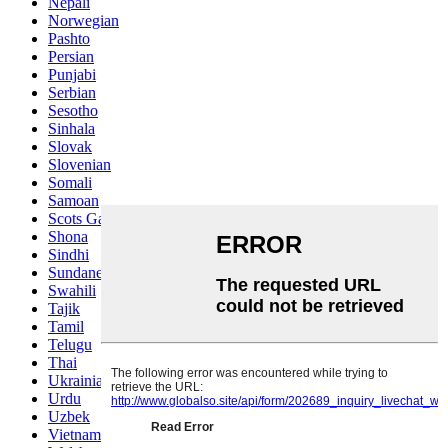
Nepali
Norwegian
Pashto
Persian
Punjabi
Serbian
Sesotho
Sinhala
Slovak
Slovenian
Somali
Samoan
Scots Gaelic
Shona
Sindhi
Sundanese
Swahili
Tajik
Tamil
Telugu
Thai
Ukrainian
Urdu
Uzbek
Vietnamese