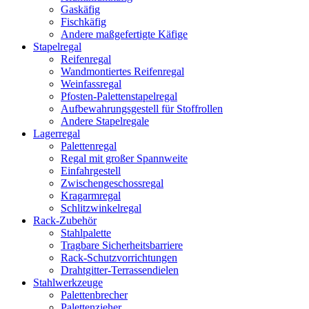
Gaskäfig
Fischkäfig
Andere maßgefertigte Käfige
Stapelregal
Reifenregal
Wandmontiertes Reifenregal
Weinfassregal
Pfosten-Palettenstapelregal
Aufbewahrungsgestell für Stoffrollen
Andere Stapelregale
Lagerregal
Palettenregal
Regal mit großer Spannweite
Einfahrgestell
Zwischengeschossregal
Kragarmregal
Schlitzwinkelregal
Rack-Zubehör
Stahlpalette
Tragbare Sicherheitsbarriere
Rack-Schutzvorrichtungen
Drahtgitter-Terrassendielen
Stahlwerkzeuge
Palettenbrecher
Palettenzieher