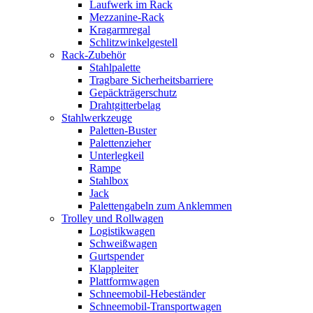
Laufwerk im Rack
Mezzanine-Rack
Kragarmregal
Schlitzwinkelgestell
Rack-Zubehör
Stahlpalette
Tragbare Sicherheitsbarriere
Gepäckträgerschutz
Drahtgitterbelag
Stahlwerkzeuge
Paletten-Buster
Palettenzieher
Unterlegkeil
Rampe
Stahlbox
Jack
Palettengabeln zum Anklemmen
Trolley und Rollwagen
Logistikwagen
Schweißwagen
Gurtspender
Klappleiter
Plattformwagen
Schneemobil-Hebeständer
Schneemobil-Transportwagen