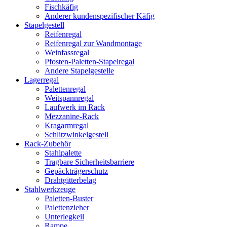
Fischkäfig
Anderer kundenspezifischer Käfig
Stapelgestell
Reifenregal
Reifenregal zur Wandmontage
Weinfassregal
Pfosten-Paletten-Stapelregal
Andere Stapelgestelle
Lagerregal
Palettenregal
Weitspannregal
Laufwerk im Rack
Mezzanine-Rack
Kragarmregal
Schlitzwinkelgestell
Rack-Zubehör
Stahlpalette
Tragbare Sicherheitsbarriere
Gepäckträgerschutz
Drahtgitterbelag
Stahlwerkzeuge
Paletten-Buster
Palettenzieher
Unterlegkeil
Rampe