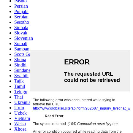
Pashto
Persian
Punjabi
Serbian
Sesotho
Sinhala
Slovak
Slovenian
Somali
Samoan
Scots Gaelic
Shona
Sindhi
Sundanese
Swahili
Tajik
Tamil
Telugu
Thai
Ukrainian
Urdu
Uzbek
Vietnamese
Welsh
Xhosa