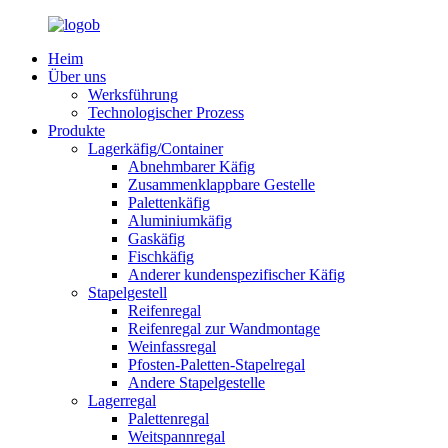
Heim
Über uns
Werksführung
Technologischer Prozess
Produkte
Lagerkäfig/Container
Abnehmbarer Käfig
Zusammenklappbare Gestelle
Palettenkäfig
Aluminiumkäfig
Gaskäfig
Fischkäfig
Anderer kundenspezifischer Käfig
Stapelgestell
Reifenregal
Reifenregal zur Wandmontage
Weinfassregal
Pfosten-Paletten-Stapelregal
Andere Stapelgestelle
Lagerregal
Palettenregal
Weitspannregal