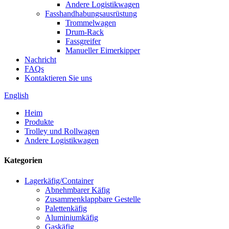
Andere Logistikwagen
Fasshandhabungsausrüstung
Trommelwagen
Drum-Rack
Fassgreifer
Manueller Eimerkipper
Nachricht
FAQs
Kontaktieren Sie uns
English
Heim
Produkte
Trolley und Rollwagen
Andere Logistikwagen
Kategorien
Lagerkäfig/Container
Abnehmbarer Käfig
Zusammenklappbare Gestelle
Palettenkäfig
Aluminiumkäfig
Gaskäfig