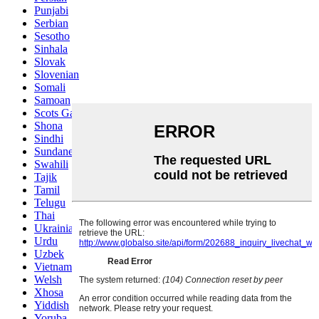
Punjabi
Serbian
Sesotho
Sinhala
Slovak
Slovenian
Somali
Samoan
Scots Gaelic
Shona
Sindhi
Sundanese
Swahili
Tajik
Tamil
Telugu
Thai
Ukrainian
Urdu
Uzbek
Vietnamese
Welsh
Xhosa
Yiddish
Yoruba