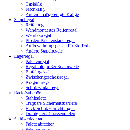
Gaskäfig
Fischkäfig
Andere maßgefertigte Käfige
Stapelregal
Reifenregal
Wandmontiertes Reifenregal
Weinfassregal
Pfosten-Palettenstapelregal
Aufbewahrungsgestell für Stoffrollen
Andere Stapelregale
Lagerregal
Palettenregal
Regal mit großer Spannweite
Einfahrgestell
Zwischengeschossregal
Kragarmregal
Schlitzwinkelregal
Rack-Zubehör
Stahlpalette
Tragbare Sicherheitsbarriere
Rack-Schutzvorrichtungen
Drahtgitter-Terrassendielen
Stahlwerkzeuge
Palettenbrecher
Palettenzieher