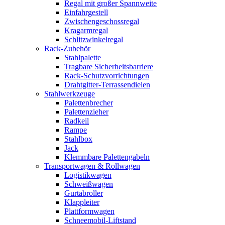
Regal mit großer Spannweite
Einfahrgestell
Zwischengeschossregal
Kragarmregal
Schlitzwinkelregal
Rack-Zubehör
Stahlpalette
Tragbare Sicherheitsbarriere
Rack-Schutzvorrichtungen
Drahtgitter-Terrassendielen
Stahlwerkzeuge
Palettenbrecher
Palettenzieher
Radkeil
Rampe
Stahlbox
Jack
Klemmbare Palettengabeln
Transportwagen & Rollwagen
Logistikwagen
Schweißwagen
Gurtabroller
Klappleiter
Plattformwagen
Schneemobil-Liftstand