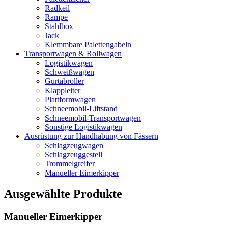
Radkeil
Rampe
Stahlbox
Jack
Klemmbare Palettengabeln
Transportwagen & Rollwagen
Logistikwagen
Schweißwagen
Gurtabroller
Klappleiter
Plattformwagen
Schneemobil-Liftstand
Schneemobil-Transportwagen
Sonstige Logistikwagen
Ausrüstung zur Handhabung von Fässern
Schlagzeugwagen
Schlagzeuggestell
Trommelgreifer
Manueller Eimerkipper
Ausgewählte Produkte
Manueller Eimerkipper