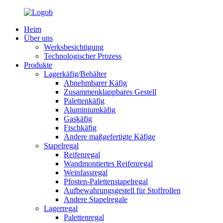
Heim
Über uns
Werksbesichtigung
Technologischer Prozess
Produkte
Lagerkäfig/Behälter
Abnehmbarer Käfig
Zusammenklappbares Gestell
Palettenkäfig
Aluminiumkäfig
Gaskäfig
Fischkäfig
Andere maßgefertigte Käfige
Stapelregal
Reifenregal
Wandmontiertes Reifenregal
Weinfassregal
Pfosten-Palettenstapelregal
Aufbewahrungsgestell für Stoffrollen
Andere Stapelregale
Lagerregal
Palettenregal