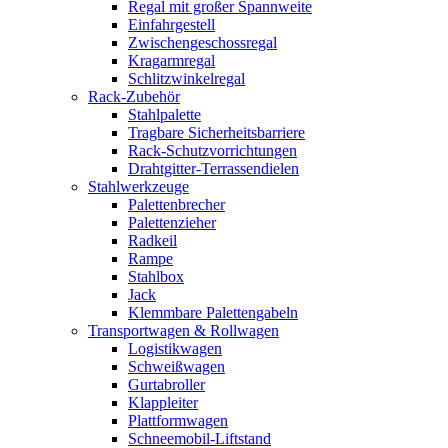
Regal mit großer Spannweite
Einfahrgestell
Zwischengeschossregal
Kragarmregal
Schlitzwinkelregal
Rack-Zubehör
Stahlpalette
Tragbare Sicherheitsbarriere
Rack-Schutzvorrichtungen
Drahtgitter-Terrassendielen
Stahlwerkzeuge
Palettenbrecher
Palettenzieher
Radkeil
Rampe
Stahlbox
Jack
Klemmbare Palettengabeln
Transportwagen & Rollwagen
Logistikwagen
Schweißwagen
Gurtabroller
Klappleiter
Plattformwagen
Schneemobil-Liftstand