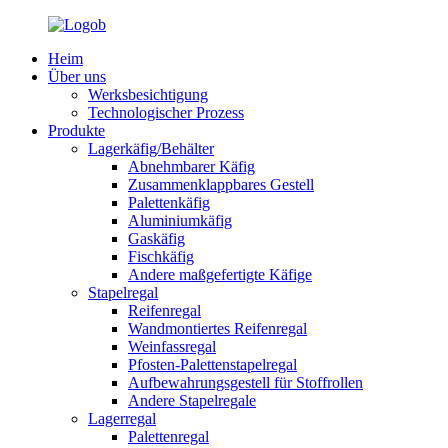
Heim
Über uns
Werksbesichtigung
Technologischer Prozess
Produkte
Lagerkäfig/Behälter
Abnehmbarer Käfig
Zusammenklappbares Gestell
Palettenkäfig
Aluminiumkäfig
Gaskäfig
Fischkäfig
Andere maßgefertigte Käfige
Stapelregal
Reifenregal
Wandmontiertes Reifenregal
Weinfassregal
Pfosten-Palettenstapelregal
Aufbewahrungsgestell für Stoffrollen
Andere Stapelregale
Lagerregal
Palettenregal